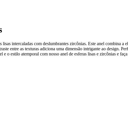
s
isas intercaladas com deslumbrantes zircônias. Este anel combina a eleg
traste entre as texturas adiciona uma dimensão intrigante ao design. Per
l e o estilo atemporal com nosso anel de esferas lisas e zircônias e f