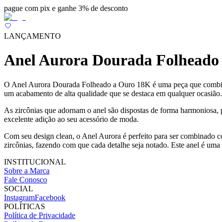
pague com pix e ganhe 3% de desconto
LANÇAMENTO
Anel Aurora Dourada Folheado 
O Anel Aurora Dourada Folheado a Ouro 18K é uma peça que combina s
um acabamento de alta qualidade que se destaca em qualquer ocasião.
As zircônias que adornam o anel são dispostas de forma harmoniosa, pr
excelente adição ao seu acessório de moda.
Com seu design clean, o Anel Aurora é perfeito para ser combinado co
zircônias, fazendo com que cada detalhe seja notado. Este anel é um
INSTITUCIONAL
Sobre a Marca
Fale Conosco
SOCIAL
Instagram
Facebook
POLÍTICAS
Política de Privacidade