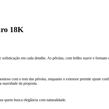
uro 18K
a e sofisticação em cada detalhe. As pérolas, com brilho suave e format
ioso com o tom das pérolas, enquanto o extensor permite ajuste confor
a suavidade da proposta.
 para quem busca elegância com naturalidade.